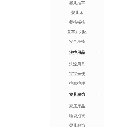
婴儿推车
婴儿床
餐椅摇椅
童车系列区
安全座椅
洗护用品
洗澡用具
宝宝坐便
护肤护理
寝具服饰
家居床品
睡袋抱被
婴儿服饰