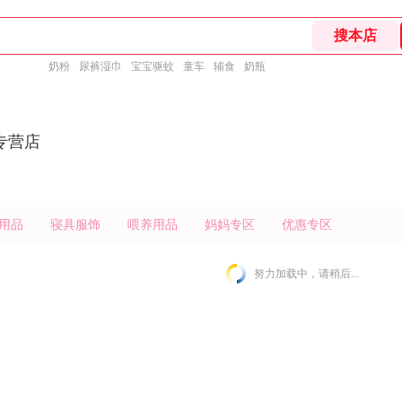
奶粉
尿裤湿巾
宝宝驱蚊
童车
辅食
奶瓶
专营店
用品
寝具服饰
喂养用品
妈妈专区
优惠专区
努力加载中，请稍后...